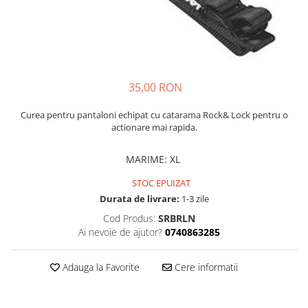
Caciuli
Slackline
Jachete
Accesorii
Sosete
Copii
Bandane
Espadrile
Imbracaminte de corp
35,00 RON
Casti
Copii
Curea pentru pantaloni echipat cu catarama Rock& Lock pentru o
Lopeti de zapada / avalansa
Jachete copii
actionare mai rapida.
Caciuli
Pantaloni copii
MARIME
:
XL
Sosete
STOC EPUIZAT
Imbracaminte de corp
Durata de livrare:
1-3 zile
Cod Produs:
SRBRLN
Ai nevoie de ajutor?
0740863285
Adauga la Favorite
Cere informatii