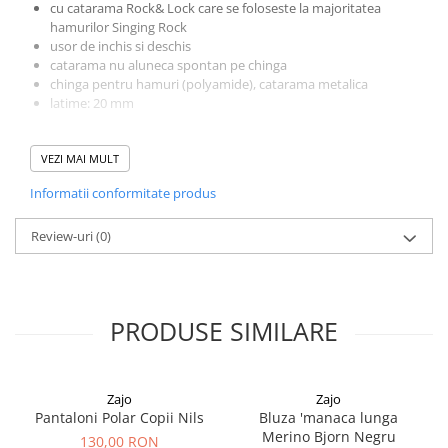
cu catarama
Rock& Lock
care se foloseste la majoritatea
hamurilor Singing Rock
usor de inchis si deschis
catarama nu aluneca spontan pe chinga
chinga pentru hamuri (polyamide), catarama metalica
l
atime:
20 mm
ATTENTIE!
Cureaua
Singing Rock Belt RockLock
nu se
foloseste la alpinism sau alte activitati la inaltime!
VEZI MAI MULT
Informatii conformitate produs
Review-uri
(0)
PRODUSE SIMILARE
Zajo
Zajo
Pantaloni Polar Copii Nils
Bluza 'manaca lunga
Merino Bjorn Negru
130,00 RON