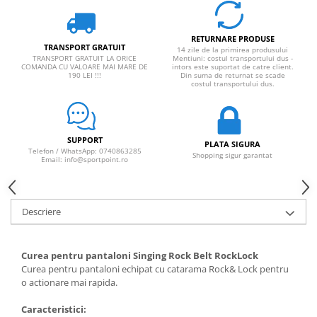
RETURNARE PRODUSE
TRANSPORT GRATUIT
14 zile de la primirea produsului
TRANSPORT GRATUIT LA ORICE
Mentiuni: costul transportului dus -
COMANDA CU VALOARE MAI MARE DE
intors este suportat de catre client.
190 LEI !!!
Din suma de returnat se scade
costul transportului dus.
SUPPORT
PLATA SIGURA
Telefon / WhatsApp: 0740863285
Shopping sigur garantat
Email: info@sportpoint.ro
Descriere
Curea pentru pantaloni Singing Rock Belt RockLock
Curea pentru pantaloni echipat cu catarama Rock& Lock pentru
o actionare mai rapida.
Caracteristici: