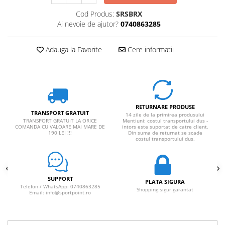
Cod Produs:
SRSBRX
Ai nevoie de ajutor?
0740863285
Adauga la Favorite
Cere informatii
RETURNARE PRODUSE
TRANSPORT GRATUIT
14 zile de la primirea produsului
TRANSPORT GRATUIT LA ORICE
Mentiuni: costul transportului dus -
COMANDA CU VALOARE MAI MARE DE
intors este suportat de catre client.
190 LEI !!!
Din suma de returnat se scade
costul transportului dus.
SUPPORT
PLATA SIGURA
Telefon / WhatsApp: 0740863285
Shopping sigur garantat
Email: info@sportpoint.ro