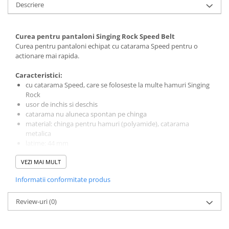
Descriere
Curea pentru pantaloni Singing Rock
Speed Belt
Curea pentru pantaloni echipat cu catarama
Speed
pentru o
actionare mai rapida.
Caracteristici:
cu catarama Speed, care se foloseste la multe hamuri Singing
Rock
usor de inchis si deschis
catarama nu aluneca spontan pe chinga
m
aterial:
chinga pentru hamuri (polyamide), catarama
metalica
l
atime:
44 mm
ATTENTIE! Cureaua S
VEZI MAI MULT
peed Belt
nu se foloseste la alpinism
sau alte activitati la inaltime!
Informatii conformitate produs
Review-uri
(0)