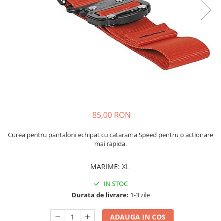
Caciuli
Slackline
Jachete
Accesorii
Sosete
Copii
Bandane
Espadrile
Imbracaminte de corp
Casti
Copii
Lopeti de zapada / avalansa
Jachete copii
Caciuli
Pantaloni copii
85,00 RON
Sosete
Curea pentru pantaloni echipat cu catarama
Speed
pentru o actionare
Imbracaminte de corp
mai rapida.
MARIME
:
XL
IN STOC
Durata de livrare:
1-3 zile
ADAUGA IN COS