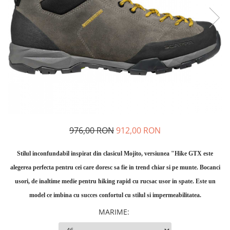
Caciuli
Slackline
Jachete
Accesorii
Sosete
Copii
Bandane
Espadrile
Imbracaminte de corp
Casti
Copii
Lopeti de zapada / avalansa
Jachete copii
Caciuli
Pantaloni copii
976,00 RON
912,00 RON
Sosete
Imbracaminte de corp
Stilul inconfundabil inspirat din clasicul Mojito, versiunea "Hike GTX este
alegerea perfecta pentru cei care doresc sa fie in trend chiar si pe munte. Bocanci
usori, de inaltime medie pentru hiking rapid cu rucsac usor in spate. Este un
model ce imbina cu succes confortul cu stilul si impermeabilitatea.
MARIME
: