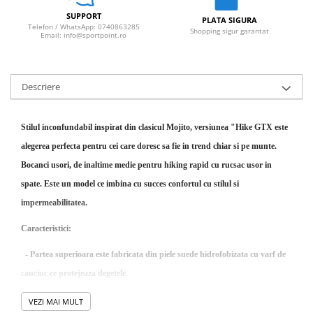
SUPPORT
PLATA SIGURA
Telefon / WhatsApp: 0740863285
Shopping sigur garantat
Email: info@sportpoint.ro
Descriere
Stilul inconfundabil inspirat din clasicul Mojito, versiunea "Hike GTX este
alegerea perfecta pentru cei care doresc sa fie in trend chiar si pe munte.
Bocanci usori, de inaltime medie pentru hiking rapid cu rucsac usor in
spate. Este un model ce imbina cu succes confortul cu stilul si
impermeabilitatea.
Caracteristici:
- Partea superioara este fabricata din piele suede hidrofobizata cu varf de
cauciuc ce protejeaza degetele.
- Sistemul de insiretare personalizat pe orice forma de picior datorita
VEZI MAI MULT
siretului ce coboara pana la varful de cauciuc derivat din gama papucilor de