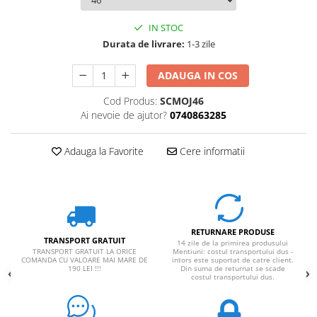
IN STOC
Durata de livrare:
1-3 zile
ADAUGA IN COS
Cod Produs:
SCMOJ46
Ai nevoie de ajutor?
0740863285
Adauga la Favorite
Cere informatii
RETURNARE PRODUSE
TRANSPORT GRATUIT
14 zile de la primirea produsului
TRANSPORT GRATUIT LA ORICE
Mentiuni: costul transportului dus -
COMANDA CU VALOARE MAI MARE DE
intors este suportat de catre client.
190 LEI !!!
Din suma de returnat se scade
costul transportului dus.