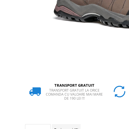
Rucsaci
Slackline
Accesorii
Copii
Espadrile
Casti
Lopeti de zapada / avalansa
VIA FERRATA
RACHETE DE ZAPADA
BETE TREKKING
TRANSPORT GRATUIT
TRANSPORT GRATUIT LA ORICE
SACI DE DORMIT
COMANDA CU VALOARE MAI MARE
DE 190 LEI !!!
RUCSACI
Rucsaci pana la 30 litri
Rucsaci intre 31 - 50 litri
Rucsaci intre 51 - 70 litri