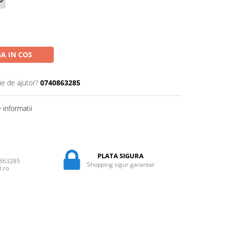
A IN COS
ie de ajutor?
0740863285
informatii
PLATA SIGURA
0863285
Shopping sigur garantat
t.ro