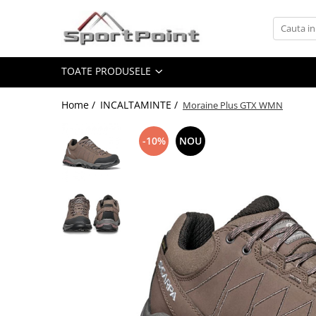
Toate Produsele
TOATE PRODUSELE
ALPINISM
Coltari
Home /
INCALTAMINTE /
Moraine Plus GTX WMN
Pioleti
Bucle
-10%
NOU
Hamuri
Scripeti
Asigurari
Carabiniere
Nuci si Frienduri
Corzi si Cordeline
Suruburi de gheata
Magneziu