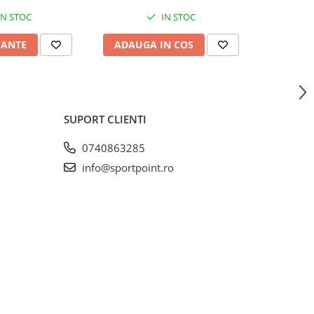
IN STOC
IN STOC
IANTE
ADAUGA IN COS
VEZI 
SUPORT CLIENTI
0740863285
info@sportpoint.ro