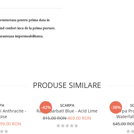
ventureaza pentru prima data in
ind confort inca de la prima purtare.
aranteaza impermeabilitatea.
PRODUSE SIMILARE
PA
SCARPA
S
-42%
-38%
 Anthracite -
Rapid BarbatI Blue - Acid Lime
Scarpa Pr
oise
Waterfal
815,00 RON
469,00 RON
99,00 RON
645,00 R