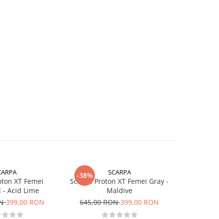
CARPA
SCARPA
-38%
-9%
oton XT Femei
Scarpa Proton XT Femei Gray -
Ghe
l - Acid Lime
Maldive
1.249,0
ON
399,00 RON
645,00 RON
399,00 RON