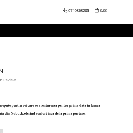
0740863285
0,00
N
 un Review
epute pentru cei care se aventureaza pentru prima data in lumea
zata din Nubuck,oferind confort inca de la prima purtare.