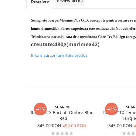
Review-uri
(0)
Descriere
Rucsaci impermeabili
Borsete si Portofele
Semighete Scarpa Moraine Plus GTX concepute pentru cei care se a
Accesorii
lumea drumetiilor. Partea superioara este realizata din Nubuck,ofer
CORTURI
Tehnicitatea este asigurata de o membrana Gore-Tex Blusign care g
Corturi 2 persoane
reutate:480g(marimea42)
G
Corturi 3 persoane
Informatii conformitate produs
Corturi 4 persoane
Corturi de familie
SALTELE
LANTERNE
IMBRACAMINTE
Femei
SCARPA
SCAR
-41%
-41%
Rapid GTX Barbati Ombre Blue
Rapid GTX Femei
Pantaloni
- Red
Turqu
Caciuli
845,00 RON
499,00 RON
845,00 RON
4
Jachete