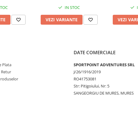
STOC
IN STOC
NTE
VEZI VARIANTE
VEZI VAR
DATE COMERCIALE
 Plata
SPORTPOINT ADVENTURES SRL
e Retur
J/26/1916/2019
Produselor
RO41753081
Str: Pitigoiului, Nr: 5
SANGEORGIU DE MURES, MURES