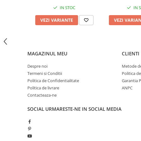
Sosete
IN STOC
IN 
Bandane
Imbracaminte de corp
VEZI VARIANTE
VEZI VARIA
Bandane
Manusi
Accesorii
MAGAZINUL MEU
CLIENTI
Produse de Intretinere
Barbati
Despre noi
Metode de
Termeni si Conditii
Politica d
Pantaloni
Politica de Confidentialitate
Garantia 
Caciuli
Politica de livrare
ANPC
Jachete
Contacteaza-ne
Sosete
Bandane
SOCIAL
URMARESTE-NE IN SOCIAL MEDIA
Imbracaminte de corp
Copii
Jachete copii
Caciuli