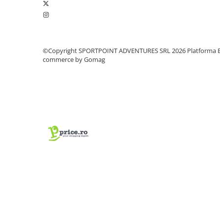
Pantaloni copii
Sosete
Imbracaminte de corp
INCALTAMINTE
©Copyright SPORTPOINT ADVENTURES SRL 2026
Platforma E
commerce by Gomag
Ghete
Produse de Intretinere
Pantofi
PARAZAPEZI
MANUSI
COPII
OFERTE SPECIALE
SPRAY ANTI URS
CAMPING
Arzatoare si Butelii
Vase si Tacamuri