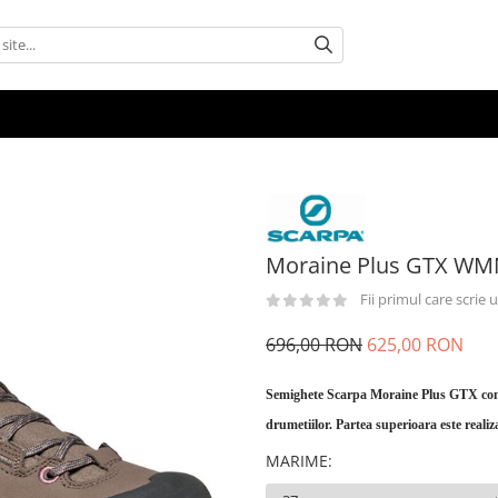
Moraine Plus GTX WM
Fii primul care scrie
696,00 RON
625,00 RON
Semighete Scarpa Moraine Plus GTX conc
drumetiilor. Partea superioara este reali
MARIME
: