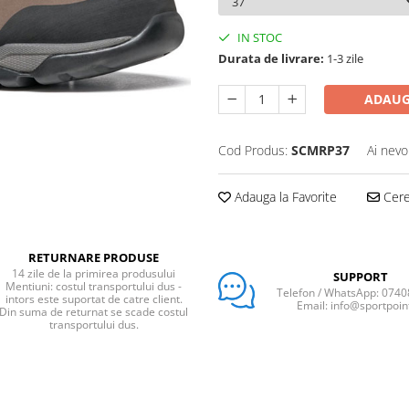
IN STOC
Durata de livrare:
1-3 zile
ADAUG
Cod Produs:
SCMRP37
Ai nevo
Adauga la Favorite
Cere 
RETURNARE PRODUSE
14 zile de la primirea produsului
SUPPORT
Mentiuni: costul transportului dus -
Telefon / WhatsApp: 074
intors este suportat de catre client.
Email: info@sportpoin
Din suma de returnat se scade costul
transportului dus.