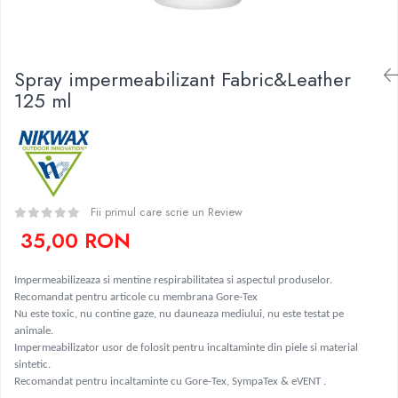
Caciuli
Slackline
Jachete
Accesorii
Sosete
Spray impermeabilizant Fabric&Leather
Copii
Bandane
125 ml
Espadrile
Imbracaminte de corp
Casti
Copii
Lopeti de zapada / avalansa
Jachete copii
Caciuli
Pantaloni copii
Fii primul care scrie un Review
Sosete
35,00 RON
Imbracaminte de corp
Impermeabilizeaza si mentine respirabilitatea si aspectul produselor.
Recomandat pentru articole cu membrana Gore-Tex
Nu este toxic, nu contine gaze, nu dauneaza mediului, nu este testat pe
animale.
Impermeabilizator usor de folosit pentru incaltaminte din piele si material
sintetic.
Recomandat pentru incaltaminte cu Gore-Tex, SympaTex & eVENT .