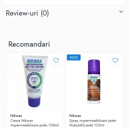
FABRICAT DE NIKWAX LTD TN5 6DF
Produs in Marea Britanie
Review-uri
(0)
Recomandari
NOU
Nikwax
Nikwax
Ceara Nikwax
Spray impermeabilizant piele
impermeabilizare piele 100ml
Nubuk&Suede 125ml