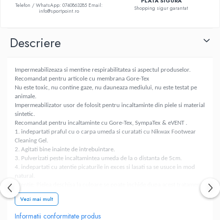
PLATA SIGURA
Telefon / WhatsApp: 0740863285 Email:
Shopping sigur garantat
info@sportpoint.ro
Descriere
Impermeabilizeaza si mentine respirabilitatea si aspectul produselor.
Recomandat pentru articole cu membrana Gore-Tex
Nu este toxic, nu contine gaze, nu dauneaza mediului, nu este testat pe
animale.
Impermeabilizator usor de folosit pentru incaltaminte din piele si material
sintetic.
Recomandat pentru incaltaminte cu Gore-Tex, SympaTex & eVENT .
1. indepartati praful cu o carpa umeda si curatati cu Nikwax Footwear
Cleaning Gel.
2. Agitati bine inainte de intrebuintare.
3. Pulverizati peste incaltamintea umeda de la o distanta de 5cm.
4. indepartati cu atentie picaturile in exces si lasati sa se usuce in mod
natural.
Atentie: Pielea deschisa la culoare se poate inchide dupa acest tratament.
Testati mai intii pe o zona mai ascunsa.
Vezi mai mult
A nu se lasa la indemana copiilor. A nu se inghiti.
A se evita contactul cu ochii.
Informatii conformitate produs