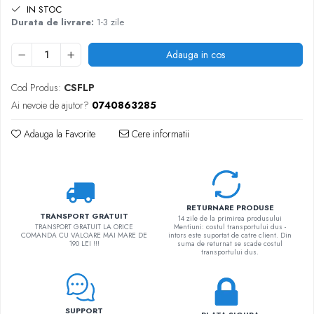
IN STOC
Durata de livrare:
1-3 zile
Adauga in cos
Cod Produs:
CSFLP
Ai nevoie de ajutor?
0740863285
Adauga la Favorite
Cere informatii
RETURNARE PRODUSE
TRANSPORT GRATUIT
14 zile de la primirea produsului
TRANSPORT GRATUIT LA ORICE
Mentiuni: costul transportului dus -
COMANDA CU VALOARE MAI MARE DE
intors este suportat de catre client. Din
190 LEI !!!
suma de returnat se scade costul
transportului dus.
SUPPORT