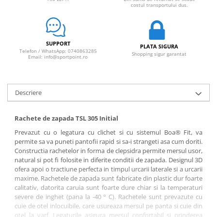
costul transportului dus.
SUPPORT
PLATA SIGURA
Telefon / WhatsApp: 0740863285
Shopping sigur garantat
Email: info@sportpoint.ro
Descriere
Rachete de zapada TSL 305 Initial
Prevazut cu o legatura cu clichet si cu sistemul Boa® Fit, va
permite sa va puneti pantofii rapid si sa-i strangeti asa cum doriti.
Constructia rachetelor in forma de clepsidra permite mersul usor,
natural si pot fi folosite in diferite conditii de zapada. Designul 3D
ofera apoi o tractiune perfecta in timpul urcarii laterale si a urcarii
maxime. Rachetele de zapada sunt fabricate din plastic dur foarte
calitativ, datorita caruia sunt foarte dure chiar si la temperaturi
severe de inghet (pana la -40 ° C). Rachetele sunt prevazute cu
cuie de otel inlocuibile, care usureaza mersul pe panta si cuie din
otel la varf. Legaturile asigura mersul confortabil si prinderea