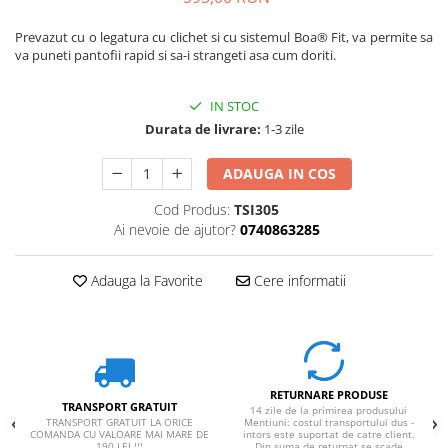
Prevazut cu o legatura cu clichet si cu sistemul Boa® Fit, va permite sa
va puneti pantofii rapid si sa-i strangeti asa cum doriti.
IN STOC
Durata de livrare:
1-3 zile
ADAUGA IN COS
Cod Produs:
TSI305
Ai nevoie de ajutor?
0740863285
Adauga la Favorite
Cere informatii
RETURNARE PRODUSE
TRANSPORT GRATUIT
14 zile de la primirea produsului
TRANSPORT GRATUIT LA ORICE
Mentiuni: costul transportului dus -
COMANDA CU VALOARE MAI MARE DE
intors este suportat de catre client.
190 LEI !!!
Din suma de returnat se scade