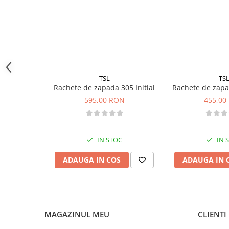
Sosete
forma de clepsidra ce permite un mers natural
utilizabile pe teren plat sau inclinatie mica si medie
Bandane
inchidere rapida cu trident in zona gleznei
Imbracaminte de corp
ajustare in zona varfului ghetei cu chinga cu catarama
Bandane
inaltatoare
rama: plastic
Manusi
pinurile din talpa:otel tratat termic
gheara din fata:duraluminiu
Accesorii
TSL
TS
Rachete de zapada 305 Initial
Rachete de zap
Produse de Intretinere
Produsul se vinde la pereche in husa de protectie !
595,00 RON
455,00
Barbati
Pantaloni
Caciuli
IN STOC
IN 
Jachete
Sosete
ADAUGA IN COS
ADAUGA IN 
Bandane
Imbracaminte de corp
Copii
MAGAZINUL MEU
CLIENTI
Jachete copii
Caciuli