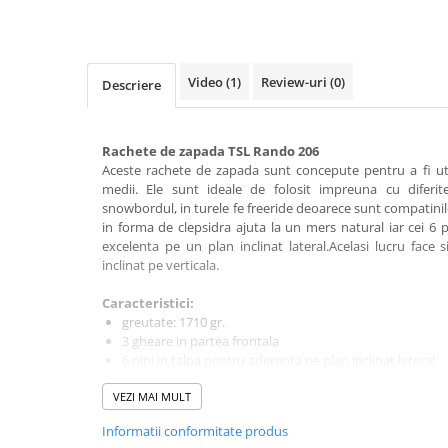
Rucsaci impermeabili
Borsete si Portofele
Accesorii
Video
(1)
Review-uri
(0)
Descriere
CORTURI
Corturi 2 persoane
Rachete de zapada TSL Rando 206
Corturi 3 persoane
Aceste rachete de zapada
sunt concepute pentru a fi uti
medii. Ele sunt ideale de folosit impreuna cu diferit
Corturi 4 persoane
snowbordul, in turele fe freeride deoarece sunt compatini
in forma de clepsidra ajuta la un mers natural iar cei 6 p
Corturi de familie
excelenta pe un plan inclinat lateral.Acelasi lucru face 
SALTELE
inclinat pe verticala.
LANTERNE
Caracteristici:
IMBRACAMINTE
greutate: 1710 gr.
Femei
3 gheare in partea frontala
6 pini in talpa pentru aderenta pe plan inclinat lateral
Pantaloni
marime ajustabila 35-44
Caciuli
VEZI MAI MULT
greutatea maxima: 80 kg
greutate pereche ( 2 buc. ): 1580 gr.
Jachete
Informatii conformitate produs
compatibile cu bootsii de snowboard