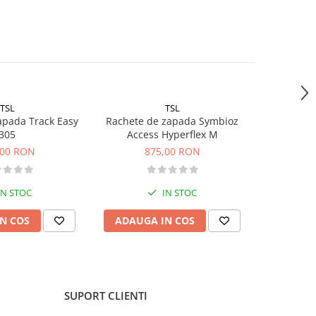
TSL
TSL
apada Track Easy
Rachete de zapada Symbioz
Rachete de
305
Access Hyperflex M
1
,00 RON
875,00 RON
IN STOC
IN STOC
N COS
ADAUGA IN COS
ADAUG
SUPORT CLIENTI