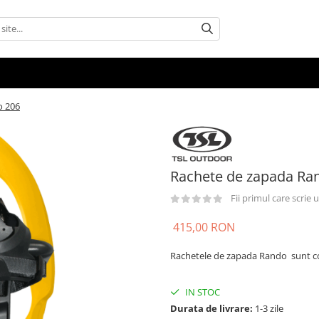
o 206
Rachete de zapada Ra
Fii primul care scrie
415,00 RON
Rachetele de zapada Rando
sunt c
IN STOC
Durata de livrare:
1-3 zile