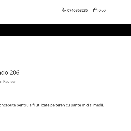
0740863285
0,00
ndo 206
 un Review
oncepute pentru a fi utilizate pe teren cu pante mici si medii.