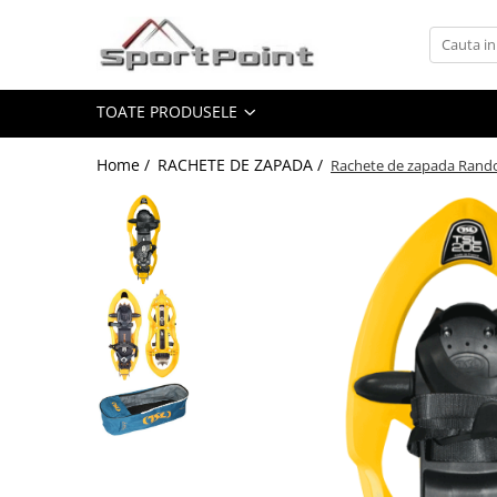
Toate Produsele
TOATE PRODUSELE
ALPINISM
Coltari
Home /
RACHETE DE ZAPADA /
Rachete de zapada Rand
Pioleti
Bucle
Hamuri
Scripeti
Asigurari
Carabiniere
Nuci si Frienduri
Corzi si Cordeline
Suruburi de gheata
Magneziu