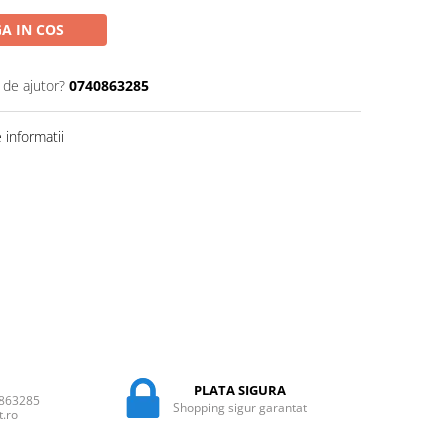
A IN COS
 de ajutor?
0740863285
informatii
PLATA SIGURA
0863285
Shopping sigur garantat
t.ro