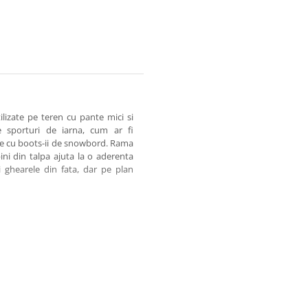
lizate pe teren cu pante mici si
e sporturi de iarna, cum ar fi
le cu boots-ii de snowbord. Rama
ini din talpa ajuta la o aderenta
si ghearele din fata, dar pe plan