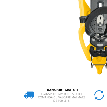
Rucsaci
Slackline
Accesorii
Copii
Espadrile
Casti
Lopeti de zapada / avalansa
VIA FERRATA
RACHETE DE ZAPADA
BETE TREKKING
SACI DE DORMIT
RUCSACI
Rucsaci pana la 30 litri
TRANSPORT GRATUIT
TRANSPORT GRATUIT LA ORICE
Rucsaci intre 31 - 50 litri
COMANDA CU VALOARE MAI MARE
DE 190 LEI !!!
Rucsaci intre 51 - 70 litri