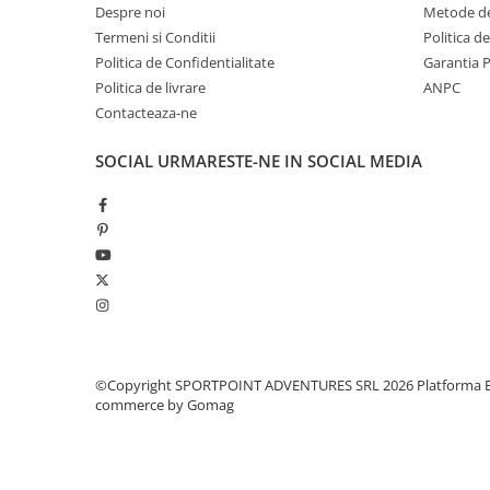
Despre noi
Metode de
Pantaloni copii
Termeni si Conditii
Politica d
Sosete
Politica de Confidentialitate
Garantia 
Imbracaminte de corp
Politica de livrare
ANPC
INCALTAMINTE
Contacteaza-ne
Ghete
SOCIAL
URMARESTE-NE IN SOCIAL MEDIA
Produse de Intretinere
Pantofi
PARAZAPEZI
MANUSI
COPII
OFERTE SPECIALE
SPRAY ANTI URS
CAMPING
©Copyright SPORTPOINT ADVENTURES SRL 2026
Platforma E
commerce by Gomag
Arzatoare si Butelii
Vase si Tacamuri