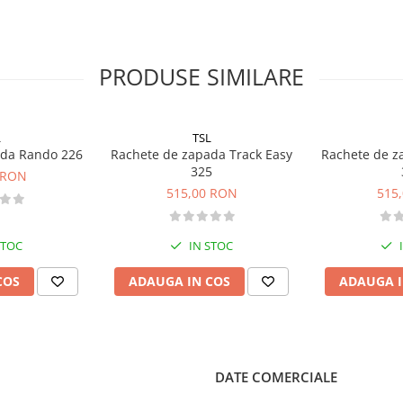
PRODUSE SIMILARE
L
TSL
ada Rando 226
Rachete de zapada Track Easy
Rachete de z
325
 RON
515,00 RON
515
STOC
IN STOC
COS
ADAUGA IN COS
ADAUGA I
DATE COMERCIALE