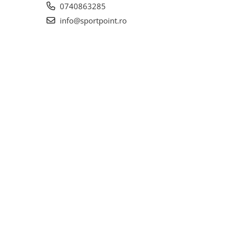
0740863285
info@sportpoint.ro