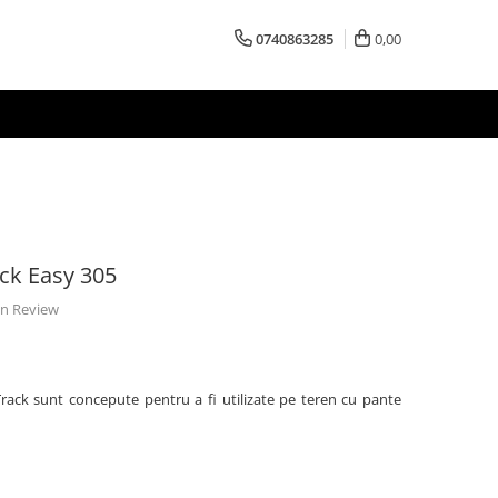
0740863285
0,00
ck Easy 305
 un Review
Track
sunt concepute pentru a fi utilizate pe teren cu pante