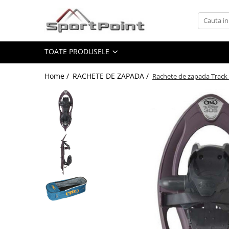
Toate Produsele
TOATE PRODUSELE
ALPINISM
Coltari
Home /
RACHETE DE ZAPADA /
Rachete de zapada Track
Pioleti
Bucle
Hamuri
Scripeti
Asigurari
Carabiniere
Nuci si Frienduri
Corzi si Cordeline
Suruburi de gheata
Magneziu