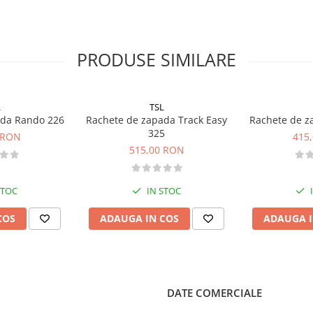
 zona gleznei
PRODUSE SIMILARE
L
TSL
ada Rando 226
Rachete de zapada Track Easy
Rachete de z
325
 RON
415
515,00 RON
partii din spate a legaturii
a si rapida
STOC
IN STOC
COS
ADAUGA IN COS
ADAUGA I
itarea rachetelor de zapada
 este nevoie sa va aplecati
DATE COMERCIALE