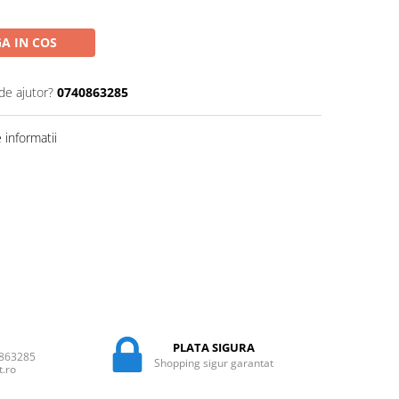
A IN COS
de ajutor?
0740863285
informatii
PLATA SIGURA
0863285
Shopping sigur garantat
t.ro