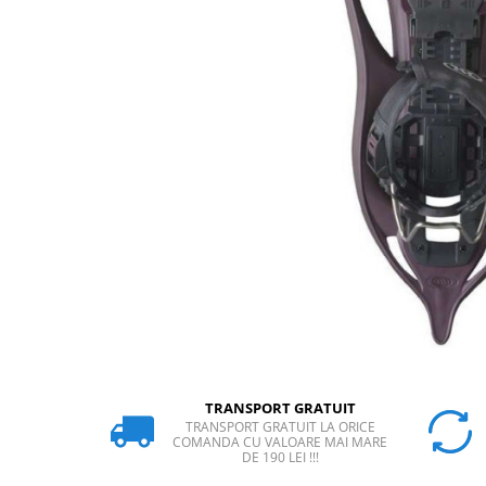
Rucsaci
Slackline
Accesorii
Copii
Espadrile
Casti
Lopeti de zapada / avalansa
VIA FERRATA
RACHETE DE ZAPADA
BETE TREKKING
SACI DE DORMIT
RUCSACI
Rucsaci pana la 30 litri
TRANSPORT GRATUIT
TRANSPORT GRATUIT LA ORICE
Rucsaci intre 31 - 50 litri
COMANDA CU VALOARE MAI MARE
DE 190 LEI !!!
Rucsaci intre 51 - 70 litri