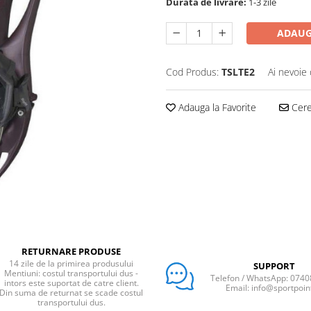
Durata de livrare:
1-3 zile
ADAUG
Cod Produs:
TSLTE2
Ai nevoie 
Adauga la Favorite
Cere 
RETURNARE PRODUSE
14 zile de la primirea produsului
SUPPORT
Mentiuni: costul transportului dus -
Telefon / WhatsApp: 074
intors este suportat de catre client.
Email: info@sportpoin
Din suma de returnat se scade costul
transportului dus.