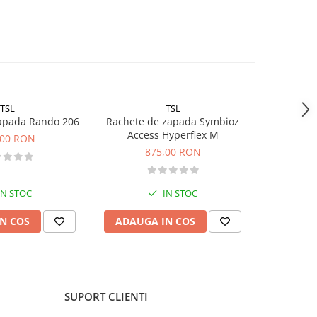
TSL
TSL
apada Rando 206
Rachete de zapada Symbioz
Rachete de
Access Hyperflex M
,00 RON
1
875,00 RON
IN STOC
IN STOC
N COS
ADAUGA IN COS
ADAUG
SUPORT CLIENTI