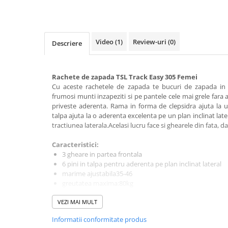
Rucsaci impermeabili
Borsete si Portofele
Accesorii
Video
(1)
Review-uri
(0)
Descriere
CORTURI
Corturi 2 persoane
Rachete de zapada TSL Track Easy 305 Femei
Corturi 3 persoane
Cu aceste rachetele de zapada te bucuri de zapada in 
frumosi munti inzapeziti si pe pantele cele mai grele fara a
Corturi 4 persoane
priveste aderenta. Rama in forma de clepsidra ajuta la un
talpa ajuta la o aderenta excelenta pe un plan inclinat lat
Corturi de familie
tractiunea laterala.Acelasi lucru face si ghearele din fata, da
SALTELE
Caracteristici:
LANTERNE
3 gheare in partea frontala
IMBRACAMINTE
6 pini in talpa pentru aderenta pe plan inclinat lateral
Femei
marime ajustabila35-46
greutatea maxima:80kg
Pantaloni
greutate: 1,61 kg./ pereche
Caciuli
VEZI MAI MULT
compatibile cu bootsii de snowboard
forma de clepsidra ce permite un mers natural
Jachete
Informatii conformitate produs
utilizabile pe teren plat sau inclinatie mica si mare