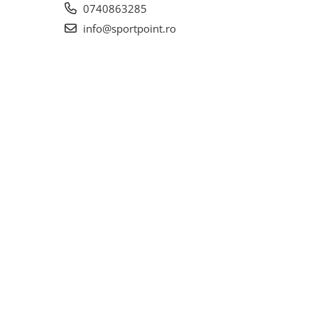
0740863285
info@sportpoint.ro