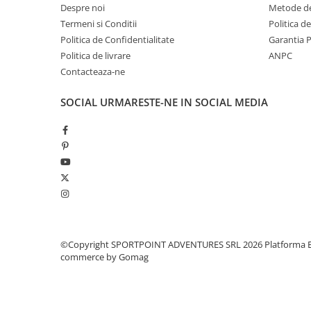
Despre noi
Metode de
Pantaloni copii
Termeni si Conditii
Produsul se vinde la pereche in husa de protectie !
Politica d
Sosete
Politica de Confidentialitate
Garantia 
Imbracaminte de corp
Politica de livrare
ANPC
INCALTAMINTE
Contacteaza-ne
Ghete
SOCIAL
URMARESTE-NE IN SOCIAL MEDIA
Produse de Intretinere
Pantofi
PARAZAPEZI
MANUSI
COPII
OFERTE SPECIALE
OCHELARI SPORT
SPRAY ANTI URS
©Copyright SPORTPOINT ADVENTURES SRL 2026
Platforma E
commerce by Gomag
CAMPING
Arzatoare si Butelii
Briceaguri si Cutite