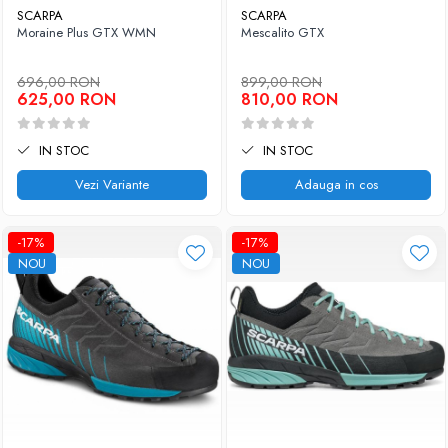
SCARPA
SCARPA
Moraine Plus GTX WMN
Mescalito GTX
696,00 RON
899,00 RON
625,00 RON
810,00 RON
IN STOC
IN STOC
Vezi Variante
Adauga in cos
-17%
-17%
NOU
NOU