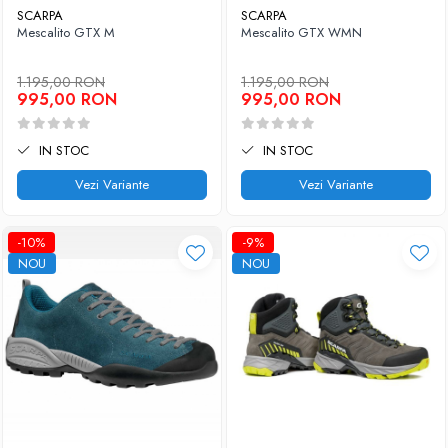
SCARPA
SCARPA
Mescalito GTX M
Mescalito GTX WMN
1.195,00 RON
1.195,00 RON
995,00 RON
995,00 RON
IN STOC
IN STOC
Vezi Variante
Vezi Variante
-10%
-9%
NOU
NOU