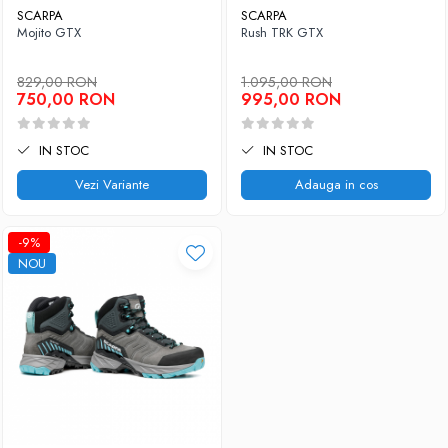
SCARPA
SCARPA
Mojito GTX
Rush TRK GTX
829,00 RON
1.095,00 RON
750,00 RON
995,00 RON
IN STOC
IN STOC
Vezi Variante
Adauga in cos
-9%
NOU