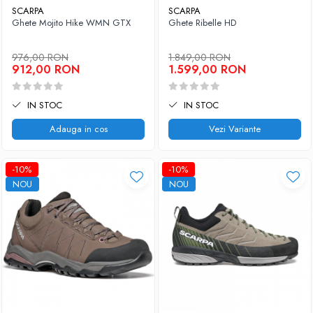
SCARPA
SCARPA
Ghete Mojito Hike WMN GTX
Ghete Ribelle HD
976,00 RON
1.849,00 RON
912,00 RON
1.599,00 RON
IN STOC
IN STOC
Adauga in cos
Vezi Variante
-10%
-10%
NOU
NOU