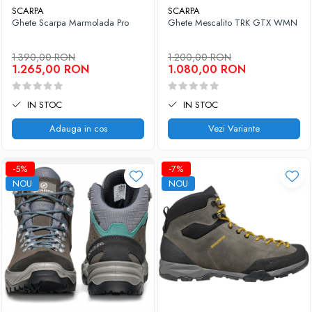
SCARPA
SCARPA
Ghete Scarpa Marmolada Pro
Ghete Mescalito TRK GTX WMN
1.390,00 RON
1.200,00 RON
1.265,00 RON
1.080,00 RON
IN STOC
IN STOC
Adauga in cos
Vezi Variante
-5%
-7%
NOU
NOU