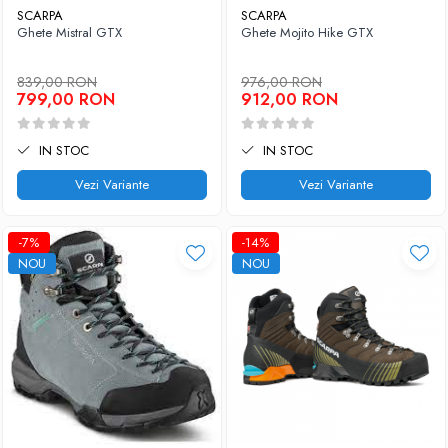
SCARPA
SCARPA
Ghete Mistral GTX
Ghete Mojito Hike GTX
839,00 RON
976,00 RON
799,00 RON
912,00 RON
IN STOC
IN STOC
Vezi Variante
Vezi Variante
-7%
-14%
NOU
NOU