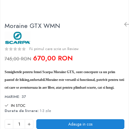
Caciuli
Slackline
Jachete
Accesorii
Sosete
Moraine GTX WMN
Copii
Bandane
Espadrile
Imbracaminte de corp
Casti
Copii
Fii primul care scrie un Review
Lopeti de zapada / avalansa
Jachete copii
670,00 RON
745,00 RON
Caciuli
Pantaloni copii
Semighetele pentru femei Scarpa Moraine GTX, sunt concepute ca un prim
Sosete
pantof de hiking,onfortabil.Moraine este versatil si functional, potrivit pentru toti
Imbracaminte de corp
cei care se aventureaza in aer liber, atat pentru plimbari scurte, cat si lungi.
MARIME
:
37
IN STOC
Durata de livrare:
1-3 zile
Adauga in cos