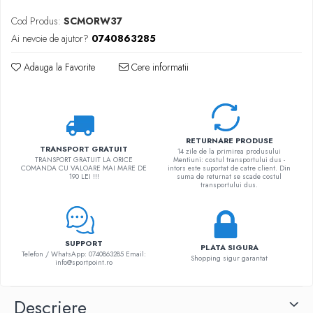
Cod Produs:
SCMORW37
Ai nevoie de ajutor?
0740863285
Adauga la Favorite
Cere informatii
RETURNARE PRODUSE
TRANSPORT GRATUIT
14 zile de la primirea produsului
TRANSPORT GRATUIT LA ORICE
Mentiuni: costul transportului dus -
COMANDA CU VALOARE MAI MARE DE
intors este suportat de catre client. Din
190 LEI !!!
suma de returnat se scade costul
transportului dus.
SUPPORT
PLATA SIGURA
Telefon / WhatsApp: 0740863285 Email:
Shopping sigur garantat
info@sportpoint.ro
Descriere