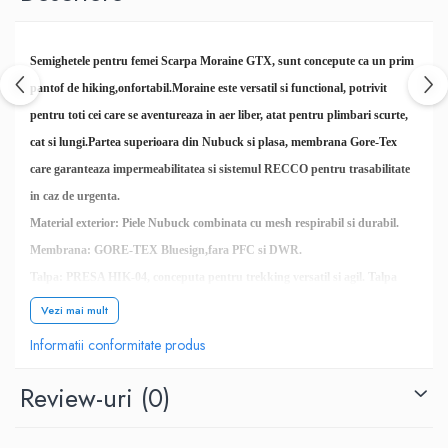
Semighetele pentru femei Scarpa Moraine GTX, sunt concepute ca un prim
pantof de hiking,onfortabil.Moraine este versatil si functional, potrivit
pentru toti cei care se aventureaza in aer liber, atat pentru plimbari scurte,
cat si lungi.Partea superioara din Nubuck si plasa, membrana Gore-Tex
care garanteaza impermeabilitatea si sistemul RECCO pentru trasabilitate
in caz de urgenta.
Material exterior: Piele Nubuck combinata cu mesh respirabil si durabil.
Membrana: GORE-TEX Bluesign,fara PFC si DWR.
Talpa: PRESA HIK-04, conceputa pentru trekking versatil si agil. Talpa
intermediara integreaza o densitate dubla la calcai pentru a creste confortul
Vezi mai mult
in mers. Talpa exterioara este conceputa pentru performanta pe toate
Informatii conformitate produs
tipurile de teren.
Review-uri
(0)
Greutate: 400 g pe bocanc (mărimea 38