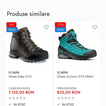
Produse similare
-9%
-17%
NOU
NOU
SCARPA
SCARPA
Ghete Delta GTX
Ghete Cyclone GTX WMN
1.249,00 RON
999,00 RON
1.135,00 RON
832,00 RON
IN STOC
IN STOC