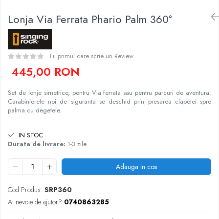
Caciuli
Slackline
Lonja Via Ferrata Phario Palm 360°
Jachete
Accesorii
Sosete
Copii
Bandane
Fii primul care scrie un Review
Espadrile
Imbracaminte de corp
445,00 RON
Casti
Copii
Lopeti de zapada / avalansa
Jachete copii
Set de lonje simetrice, pentru Via ferrata sau pentru parcuri de aventura.
Caciuli
Carabinierele noi de siguranta se deschid prin presarea clapetei spre
palma cu degetele.
Pantaloni copii
Sosete
IN STOC
Imbracaminte de corp
Durata de livrare:
1-3 zile
Adauga in cos
Cod Produs:
SRP360
Ai nevoie de ajutor?
0740863285