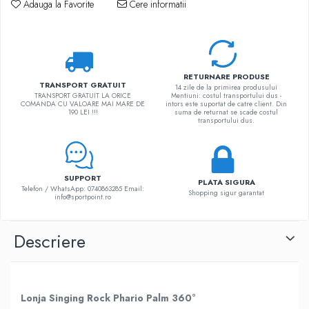
Adauga la Favorite
Cere informatii
RETURNARE PRODUSE
TRANSPORT GRATUIT
14 zile de la primirea produsului
TRANSPORT GRATUIT LA ORICE
Mentiuni: costul transportului dus -
COMANDA CU VALOARE MAI MARE DE
intors este suportat de catre client. Din
190 LEI !!!
suma de returnat se scade costul
transportului dus.
SUPPORT
PLATA SIGURA
Telefon / WhatsApp: 0740863285 Email:
Shopping sigur garantat
info@sportpoint.ro
Descriere
Lonja Singing Rock Phario Palm 360°