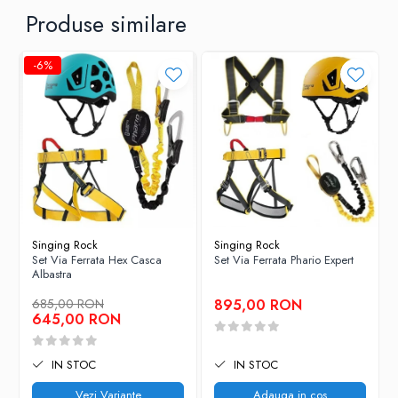
lonje elastice cu lungime de 50 cm (intinse la max 90cm)
Produse similare
lonje codate pe culori
punct de amarare centrala cu rezistenta de 12KN
-6%
forta soc: 4,85 kN
greutate: 0,595 g
Singing Rock
Singing Rock
Set Via Ferrata Hex Casca
Set Via Ferrata Phario Expert
Albastra
685,00 RON
895,00 RON
645,00 RON
IN STOC
IN STOC
Vezi Variante
Adauga in cos