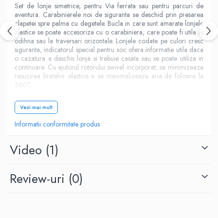
Set de lonje simetrice, pentru Via ferrata sau pentru parcuri de
aventura. Carabinierele noi de siguranta se deschid prin presarea
clapetei spre palma cu degetele. Bucla in care sunt amarate lonjele
elastice se poate accesoriza cu o carabiniera, care poate fi utila la
odihna sau la traversari orizontale. Lonjele codate pe culori cresc
siguranta, indicatorul special pentru soc ofera informatie utila daca
o cazatura a deschis lonja si trebuie casata sau se poate utiliza in
continuare. Cu ajutorul rotorului swivel incorporat, se minimizeaza
rasucirea bratelor elastice si se maximalizeaza aria de folosire la
360
°.
Caracteristici:
Vezi mai mult
Informatii conformitate produs
rotor (swivel)
din otel inox, minimizeaza rasucirea bratelor
elastice si maximizeaza aria de folosire la 360
°
Video
(1)
in conformitate cu noul standard EN 958: 2017
indicator de siguranta ”Fall Indicator”
Review-uri
(0)
carabiniere Keylock (EN 12275)
zona absorbitoare de soc se afla protejata in husa
bucla in care se poate pune carabiniera suplimentara