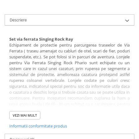
Descriere
Set via ferrata Singing Rock Ray
Echipament de protectie pentru parcurgerea traseelor de Via
Ferrata ( traseu amenajat cu cabluri de otel, scari de fier, poduri
suspendate, etc.). Se pot folosi si in parcuri de aventura. Lonjele
pentru Via Ferrata Singing Rock Phario sunt echipate cu un
sistem care in cazul unei cazaturi, prin ruperea pe segmente a
sistemului de protectie, amelioreaza cazatura protejand astfel
ruperea coloanei vertebrale. Lonjele codate pe culori cresc
siguranta, indicatorul special pentru soc da informatie utila daca
o cazatura a deschis lonja si trebuie casata sau se poate utiliza in
continuare. Pentru incepatori recomandam cuplarea la ham a
unui anou ( bucla ) de 60 - 80 cm echipat cu o carabiniera, pentru
perioadele de pauza, fiindca nu este indicat in timpul pauzei
asigurarea cu lonja. Lonja este strict pentru siguranta. La folosirea
VEZI MAI MULT
traseelor de Via Ferrata recomandam si folosirea unei perechi de
Informatii conformitate produs
manusi deoarece cablurile pot fi deteriorate si cauzeaza rani in
palma.