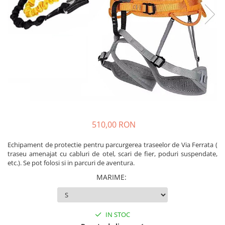
Caciuli
Slackline
Jachete
Accesorii
Sosete
Copii
Bandane
Espadrile
Imbracaminte de corp
Casti
Copii
Lopeti de zapada / avalansa
Jachete copii
Caciuli
Pantaloni copii
510,00 RON
Sosete
Imbracaminte de corp
Echipament de protectie pentru parcurgerea traseelor de Via Ferrata (
traseu amenajat cu cabluri de otel, scari de fier, poduri suspendate,
etc.). Se pot folosi si in parcuri de aventura.
MARIME
:
IN STOC