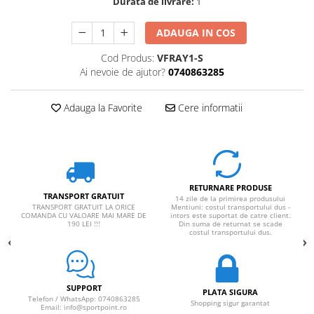
Durata de livrare:
1
ADAUGA IN COS
Cod Produs:
VFRAY1-S
Ai nevoie de ajutor?
0740863285
Adauga la Favorite
Cere informatii
RETURNARE PRODUSE
TRANSPORT GRATUIT
14 zile de la primirea produsului
TRANSPORT GRATUIT LA ORICE
Mentiuni: costul transportului dus -
COMANDA CU VALOARE MAI MARE DE
intors este suportat de catre client.
190 LEI !!!
Din suma de returnat se scade
costul transportului dus.
SUPPORT
PLATA SIGURA
Telefon / WhatsApp: 0740863285
Shopping sigur garantat
Email: info@sportpoint.ro