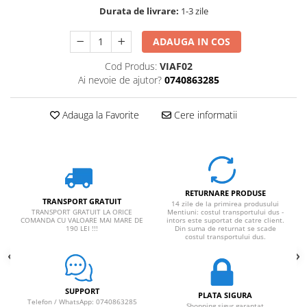
Durata de livrare:
1-3 zile
ADAUGA IN COS
Cod Produs:
VIAF02
Ai nevoie de ajutor?
0740863285
Adauga la Favorite
Cere informatii
RETURNARE PRODUSE
TRANSPORT GRATUIT
14 zile de la primirea produsului
TRANSPORT GRATUIT LA ORICE
Mentiuni: costul transportului dus -
COMANDA CU VALOARE MAI MARE DE
intors este suportat de catre client.
190 LEI !!!
Din suma de returnat se scade
costul transportului dus.
SUPPORT
PLATA SIGURA
Telefon / WhatsApp: 0740863285
Shopping sigur garantat