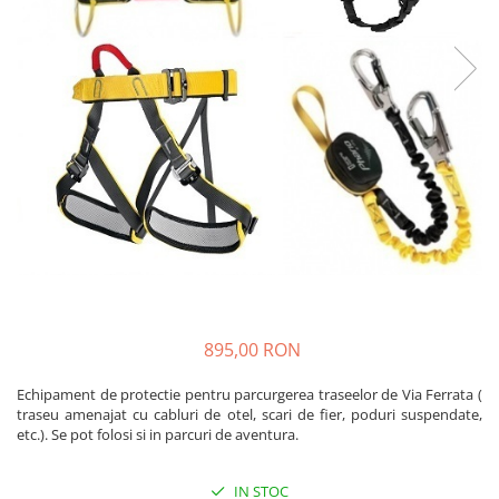
Caciuli
Slackline
Jachete
Accesorii
Sosete
Copii
Bandane
Espadrile
Imbracaminte de corp
Casti
Copii
Lopeti de zapada / avalansa
Jachete copii
Caciuli
Pantaloni copii
Sosete
Imbracaminte de corp
895,00 RON
Echipament de protectie pentru parcurgerea traseelor de Via Ferrata (
traseu amenajat cu cabluri de otel, scari de fier, poduri suspendate,
etc.). Se pot folosi si in parcuri de aventura.
IN STOC