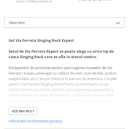
Email: info@sportpoint.ro
Descriere
Set Via Ferrata Singing Rock Expert
Setul de Via Ferrata Expert se poate alege cu orice tip de
casca Singing Rock care se afla in stocul nostru.
Echipament de protectie pentru parcurgerea traseelor de Via
Ferrata ( traseu amenajat cu cabluri de otel, scari de fier, poduri
suspendate, etc.). Se pot folosi si in parcuri de aventura. Lonjele
pentru Via Ferrata Singing Rock Phario sunt echipate cu un
sistem care in cazul unei cazaturi, prin ruperea pe segmente a
sistemului de protectie, amelioreaza cazatura protejand astfel
ruperea coloanei vertebrale. Lonjele codate pe culori cresc
siguranta, indicatorul special pentru soc da informatie utila daca
o cazatura a deschis lonja si trebuie casata sau se poate utiliza în
VEZI MAI MULT
continuare. Pentru incepatori recomandam cuplarea la ham a
Informatii conformitate produs
unui anou ( bucla ) de 60 - 80 cm echipat cu o carabiniera, pentru
perioadele de pauza, fiindca nu este indicat in timpul pauzei