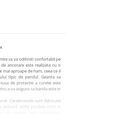
in
mite sa va odihniti confortabil pe
a de ancorare este realizata cu o
fie mai aproape de ham, ceea ce il
tului tipic de pendul. Geanta sa
Husa de protectie a curelei este
ntru a va asigura ca banda este in
rat. Carabinierele sunt fabricate
, evitand astfel posibile erori in
orul de energie este transportat