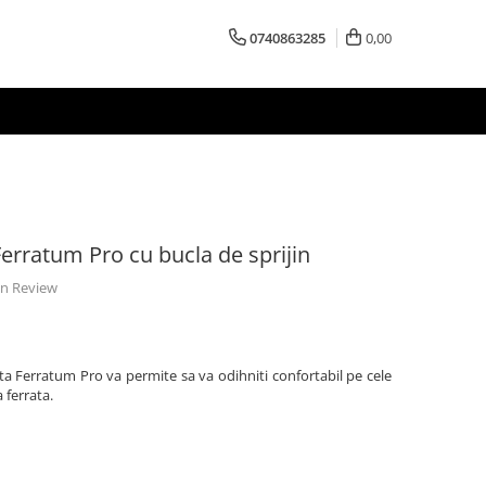
0740863285
0,00
Ferratum Pro cu bucla de sprijin
 un Review
rata Ferratum Pro va permite sa va odihniti confortabil pe cele
 ferrata.