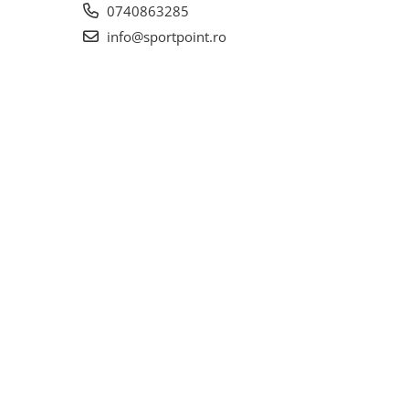
0740863285
info@sportpoint.ro