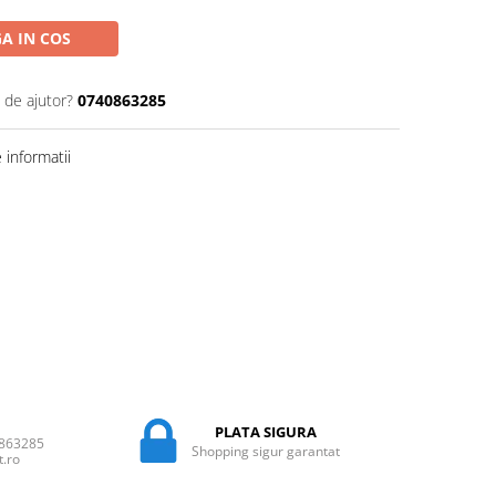
A IN COS
 de ajutor?
0740863285
informatii
PLATA SIGURA
0863285
Shopping sigur garantat
t.ro