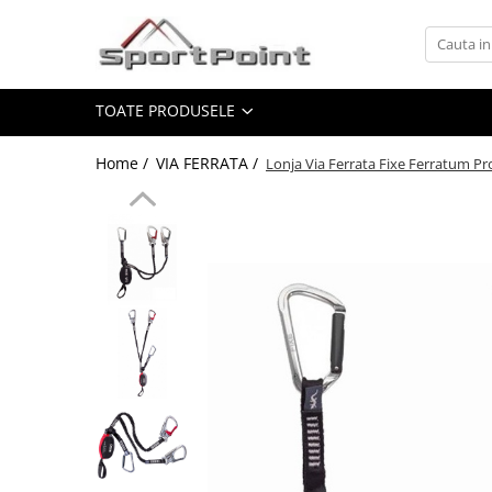
Toate Produsele
TOATE PRODUSELE
ALPINISM
Coltari
Home /
VIA FERRATA /
Lonja Via Ferrata Fixe Ferratum Pro
Pioleti
Bucle
Hamuri
Scripeti
Asigurari
Carabiniere
Nuci si Frienduri
Corzi si Cordeline
Suruburi de gheata
Magneziu