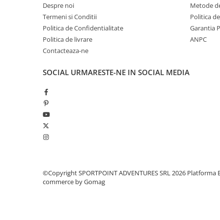
Despre noi
Metode de
Pantaloni copii
Termeni si Conditii
Politica d
Sosete
Politica de Confidentialitate
Garantia 
Imbracaminte de corp
Politica de livrare
ANPC
INCALTAMINTE
Contacteaza-ne
Ghete
SOCIAL
URMARESTE-NE IN SOCIAL MEDIA
Produse de Intretinere
Pantofi
PARAZAPEZI
MANUSI
COPII
OFERTE SPECIALE
SPRAY ANTI URS
CAMPING
©Copyright SPORTPOINT ADVENTURES SRL 2026
Platforma E
commerce by Gomag
Arzatoare si Butelii
Vase si Tacamuri