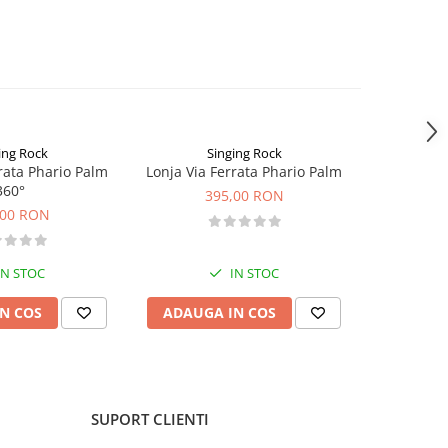
ing Rock
Singing Rock
S
rata Phario Palm
Lonja Via Ferrata Phario Palm
Manus
360°
395,00 RON
,00 RON
IN STOC
IN STOC
N COS
ADAUGA IN COS
VEZI 
SUPORT CLIENTI