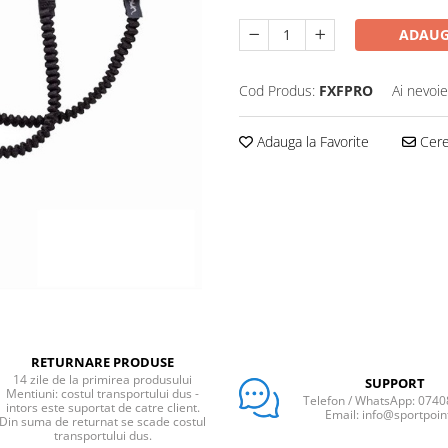
ADAUG
Cod Produs:
FXFPRO
Ai nevoie
Adauga la Favorite
Cere 
RETURNARE PRODUSE
14 zile de la primirea produsului
SUPPORT
Mentiuni: costul transportului dus -
Telefon / WhatsApp: 074
intors este suportat de catre client.
Email: info@sportpoin
Din suma de returnat se scade costul
transportului dus.