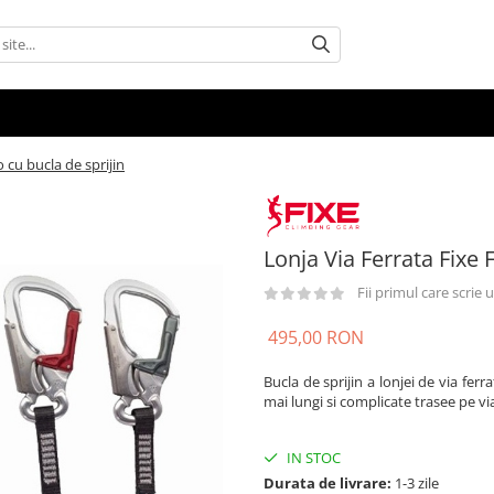
 cu bucla de sprijin
Lonja Via Ferrata Fixe 
Fii primul care scrie
495,00 RON
Bucla de sprijin a lonjei de via fer
mai lungi si complicate trasee pe via
IN STOC
Durata de livrare:
1-3 zile