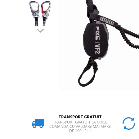
Rucsaci
Slackline
Accesorii
Copii
Espadrile
Casti
Lopeti de zapada / avalansa
VIA FERRATA
RACHETE DE ZAPADA
BETE TREKKING
SACI DE DORMIT
RUCSACI
Rucsaci pana la 30 litri
TRANSPORT GRATUIT
TRANSPORT GRATUIT LA ORICE
Rucsaci intre 31 - 50 litri
COMANDA CU VALOARE MAI MARE
DE 190 LEI !!!
Rucsaci intre 51 - 70 litri