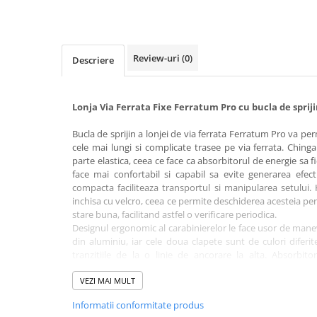
Rucsaci impermeabili
Borsete si Portofele
Accesorii
Review-uri
(0)
Descriere
CORTURI
Corturi 2 persoane
Lonja Via Ferrata Fixe Ferratum Pro cu bucla de sprij
Corturi 3 persoane
Bucla de sprijin a lonjei de via ferrata Ferratum Pro va per
Corturi 4 persoane
cele mai lungi si complicate trasee pe via ferrata. Ching
parte elastica, ceea ce face ca absorbitorul de energie sa 
Corturi de familie
face mai confortabil si capabil sa evite generarea efec
SALTELE
compacta faciliteaza transportul si manipularea setului. 
inchisa cu velcro, ceea ce permite deschiderea acesteia pe
LANTERNE
stare buna, facilitand astfel o verificare periodica.
IMBRACAMINTE
Designul ergonomic al carabinierelor le face usor de manev
Femei
din aluminiu, iar cele doua clapete sunt de culori diferite
tranzitiile de la o linie de ancorare la alta. Absorbit
Pantaloni
convenabil intr-o geanta inclusa in kit.
Caciuli
VEZI MAI MULT
Caracteristici:
Jachete
Informatii conformitate produs
Forta de actionare: 1,2 kN