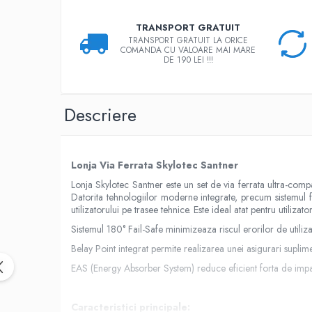
Rucsaci impermeabili
TRANSPORT GRATUIT
Borsete si Portofele
TRANSPORT GRATUIT LA ORICE
COMANDA CU VALOARE MAI MARE
Accesorii
DE 190 LEI !!!
CORTURI
Corturi 2 persoane
Descriere
Corturi 3 persoane
Corturi 4 persoane
Corturi de familie
Lonja Via Ferrata Skylotec Santner
SALTELE
Lonja Skylotec Santner este un set de via ferrata ultra-comp
Datorita tehnologiilor moderne integrate, precum sistemul f
LANTERNE
utilizatorului pe trasee tehnice. Este ideal atat pentru utilizat
IMBRACAMINTE
Sistemul 180° Fail-Safe minimizeaza riscul erorilor de utiliz
Femei
Belay Point integrat permite realizarea unei asigurari suplimen
Pantaloni
EAS (Energy Absorber System) reduce eficient forta de impact 
Caciuli
Jachete
Caracteristici principale: