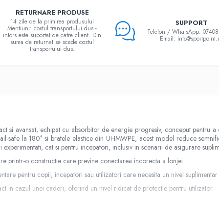
RETURNARE PRODUSE
14 zile de la primirea produsului
SUPPORT
Mentiuni: costul transportului dus -
Telefon / WhatsApp: 0740
intors este suportat de catre client. Din
Email: info@sportpoint.
suma de returnat se scade costul
transportului dus.
act si avansat, echipat cu absorbitor de energie progresiv, conceput pentru a
ail-safe la 180° si bratele elastice din UHMWPE, acest model reduce semnificat
ori experimentati, cat si pentru incepatori, inclusiv in scenarii de asigurare supli
are printr-o constructie care previne conectarea incorecta a lonjei.
tare pentru copii, incepatori sau utilizatori care necesita un nivel suplimentar 
in cazul unei caderi, oferind un nivel ridicat de protectie pentru utilizator.