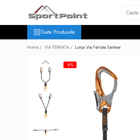
Toate Produsele
Toate Produsele
ALPINISM
Coltari
Home /
VIA FERRATA /
Lonja Via Ferrata Santner
Pioleti
Bucle
-8%
Hamuri
Scripeti
Asigurari
Carabiniere
Nuci si Frienduri
Corzi si Cordeline
Suruburi de gheata
Magneziu