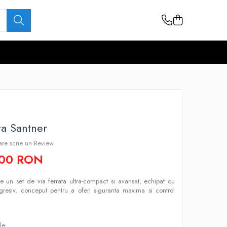
ta Santner
care scrie un Review
,00 RON
e un set de via ferrata ultra-compact si avansat, echipat cu
gresiv, conceput pentru a oferi siguranta maxima si control
le