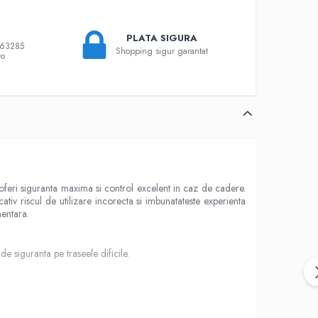
PLATA SIGURA
863285
Shopping sigur garantat
ro
 oferi siguranta maxima si control excelent in caz de cadere.
iv riscul de utilizare incorecta si imbunatateste experienta
mentara.
de siguranta pe traseele dificile.