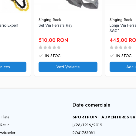
Singing Rock
Singing Rock
ario Expert
Set Via Ferrata Ray
Lonja Via Ferr
360°
510,00 RON
445,00 R
IN STOC
IN STOC
n cos
Vezi Variante
Adau
Date comerciale
 Plata
SPORTPOINT ADVENTURES SR
 Retur
J/26/1916/2019
roduselor
RO41753081