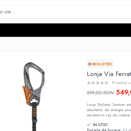
Lonja Via Ferra
Fii primul 
549
599,00 RON
Lonja Skylotec Santner est
absorbitor de energie pro
excelent in caz de cadere.
IN STOC
Durata de livrare:
1-3 zi