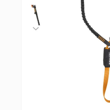
Rucsaci
Slackline
Accesorii
Copii
Espadrile
Casti
Lopeti de zapada / avalansa
VIA FERRATA
RACHETE DE ZAPADA
BETE TREKKING
SACI DE DORMIT
RUCSACI
Rucsaci pana la 30 litri
Rucsaci intre 31 - 50 litri
Rucsaci intre 51 - 70 litri