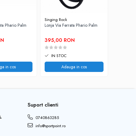
Singing Rock
Singing Ro
ata Phario Palm
Lonja Via Ferrata Phario Palm
Manusi Fal
ON
395,00 RON
75,00 
IN STOC
IN STO
ga in cos
Adauga in cos
V
Suport clienti
L
0740863285
info@sportpoint.ro