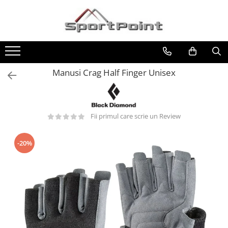
Toate Produsele
ALPINISM
Coltari
Manusi Crag Half Finger Unisex
Pioleti
Bucle
Hamuri
Fii primul care scrie un Review
Scripeti
-20%
Asigurari
Carabiniere
Nuci si Frienduri
Corzi si Cordeline
Suruburi de gheata
Magneziu