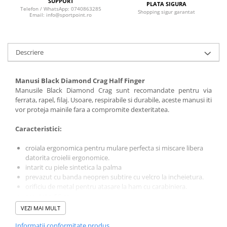
Sosete
SUPPORT
PLATA SIGURA
Telefon / WhatsApp: 0740863285
Shopping sigur garantat
Bandane
Email: info@sportpoint.ro
Imbracaminte de corp
Bandane
Descriere
Manusi
Accesorii
Manusi Black Diamond Crag Half Finger
Produse de Intretinere
Manusile Black Diamond Crag sunt recomandate pentru via
ferrata, rapel, filaj. Usoare, respirabile si durabile, aceste manusi iti
Barbati
vor proteja mainile fara a compromite dexteritatea.
Pantaloni
Caracteristici:
Caciuli
Jachete
croiala ergonomica pentru mulare perfecta si miscare libera
datorita croielii ergonomice.
Sosete
intarit cu piele sintetica la palma
Bandane
prevazut cu banda neopren subtire cu velcro la incheietura.
Imbracaminte de corp
orificiu de metal pentru atasare la ham cu carabiniera.
greutate: 50 gr.
Copii
VEZI MAI MULT
Jachete copii
Informatii conformitate produs
Caciuli