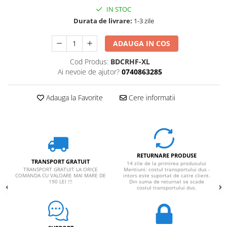
IN STOC
Rucsaci impermeabili
Durata de livrare:
1-3 zile
Borsete si Portofele
Accesorii
ADAUGA IN COS
CORTURI
Cod Produs:
BDCRHF-XL
Corturi 2 persoane
Ai nevoie de ajutor?
0740863285
Corturi 3 persoane
Adauga la Favorite
Cere informatii
Corturi 4 persoane
Corturi de familie
SALTELE
LANTERNE
RETURNARE PRODUSE
IMBRACAMINTE
TRANSPORT GRATUIT
14 zile de la primirea produsului
TRANSPORT GRATUIT LA ORICE
Mentiuni: costul transportului dus -
Femei
COMANDA CU VALOARE MAI MARE DE
intors este suportat de catre client.
190 LEI !!!
Din suma de returnat se scade
Pantaloni
costul transportului dus.
Caciuli
Jachete